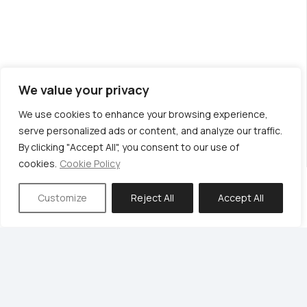
We value your privacy
For passionate sound experience!
We use cookies to enhance your browsing experience,
serve personalized ads or content, and analyze our traffic.
Set your own standards, make your own decisions,
By clicking "Accept All", you consent to our use of
experience sound like never before.
cookies.
Cookie Policy
Request a free quote
Customize
Reject All
Accept All
Exclusive Distributor in Greece, Cyprus
and the Balkans