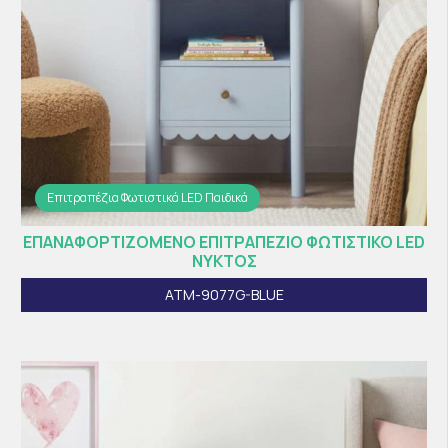
Επιτραπέζια Φωτιστικά LED Παιδικά
ΕΠΑΝΑΦΟΡΤΙΖΟΜΕΝΟ ΕΠΙΤΡΑΠΕΖΙΟ ΦΩΤΙΣΤΙΚΟ LED
ΝΥΚΤΟΣ
ATM-9077G-BLUE