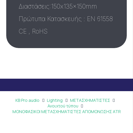
Διαστάσεις:150x135x150mm
Πρώτυπα Κατασκευής : ΕΝ 61558
CE , RoHS
KB Pro audio
Lighting
ΜΕΤΑΣΧΗΜΑΤΙΣΤΕΣ
Ανοιχτού τύπου
ΜΟΝΟΦΑΣΙΚΟΙ ΜΕΤΑΣΧΗΜΑΤΙΣΤΕΣ ΑΠΟΜΟΝΩΣΗΣ ATR