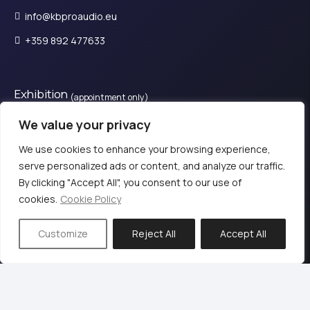
info@kbproaudio.eu
+359 892 477633
Exhibition
(appointment only)
28is Oktovriou, Kassandreia 630 77, Greece.​
We value your privacy
+30 2374 111800
We use cookies to enhance your browsing experience,
serve personalized ads or content, and analyze our traffic.
By clicking "Accept All", you consent to our use of
© 2024 KB PΡΟ audio
cookies.
Cookie Policy
Terms of Use & Privacy Policy
Customize
Reject All
Accept All
Web design & Development by