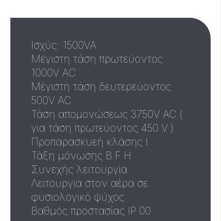
Ισχύς: 1500VA
Μέγιστη τάση πρωτεύοντος
1000V AC
Μέγιστη τάση δευτερεύοντος
500V AC
Τάση απομονώσεως 3750V AC (
για τάση πρωτεύοντος 450 V )
Προπαρασκυεή κλάσης I
Τάξη μόνωσης B F H
Συνεχής λειτουργία
Λειτουργία στον αέρα σε
φυσιολογικό ψύχος
Βαθμός προστασίας IP 00