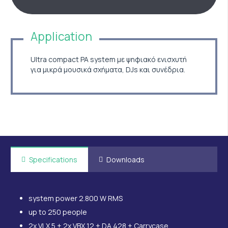
Application
Ultra compact PA system με ψηφιακό ενισχυτή
για μικρά μουσικά σχήματα, DJs και συνέδρια.
Specifications
Downloads
system power 2.800 W RMS
up to 250 people
2x VLX 5 + 2x VBX 12 + DA 428 + Carrycase