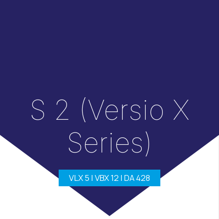
S 2 (Versio X
Series)
VLX 5 | VBX 12 | DA 428