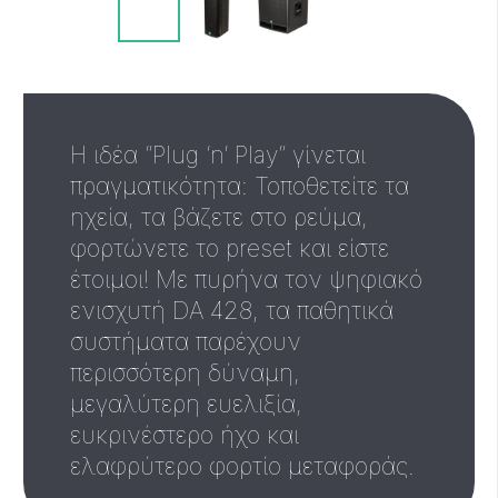
Η ιδέα “Plug ‘n’ Play” γίνεται
πραγματικότητα: Τοποθετείτε τα
ηχεία, τα βάζετε στο ρεύμα,
φορτώνετε το preset και είστε
έτοιμοι! Με πυρήνα τον ψηφιακό
ενισχυτή DA 428, τα παθητικά
συστήματα παρέχουν
περισσότερη δύναμη,
μεγαλύτερη ευελιξία,
ευκρινέστερο ήχο και
ελαφρύτερο φορτίο μεταφοράς.